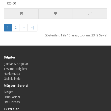
$25,00
1
2
>
>|
Gösterilen: 1 ile 15 arası, toplam: 23 (2 Sayfa)
Bilgiler
Şartlar & Koşullar
Teslimat Bilgileri
Hakkımızda
Gizlilik İlkeleri
Müşteri Servisi
İletişim
Ürün İadesi
Site Haritası
Ekstralar