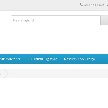
0232 484 8 808
Sıfır Monitörler
2.El Dizüstü Bilgisayar
Masaüstü Yedek Parça
u