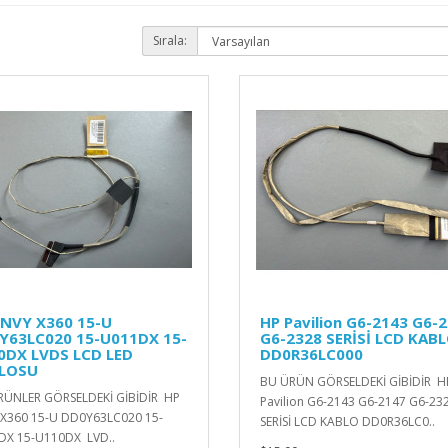
Sırala:
ENVY X360 15-U
HP Pavilion G6-2143 G6-
Y63LC020 15-U011DX 15-
G6-2328 SERİSİ LCD KAB
0DX LVDS LCD LED
DD0R36LC000
LOSU
BU ÜRÜN GÖRSELDEKİ GİBİDİR H
RÜNLER GÖRSELDEKİ GİBİDİR HP
Pavilion G6-2143 G6-2147 G6-23
X360 15-U DD0Y63LC020 15-
SERİSİ LCD KABLO DD0R36LC0..
DX 15-U110DX LVD..