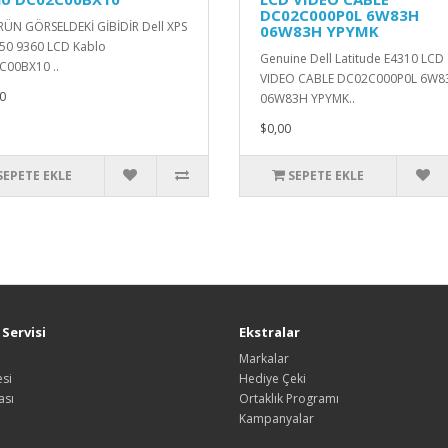
DC02C000P0L 6W83H
ÜN GÖRSELDEKİ GİBİDİR Dell XPS
06W83H YPYMK
50 9360 LCD Kablo
Genuine Dell Latitude E4310 LCD
00BX10 ..
VIDEO CABLE DC02C000P0L 6W8
0
06W83H YPYMK..
$0,00
SEPETE EKLE
SEPETE EKLE
Servisi
Ekstralar
Markalar
si
Hediye Çeki
ası
Ortaklık Programı
Kampanyalar