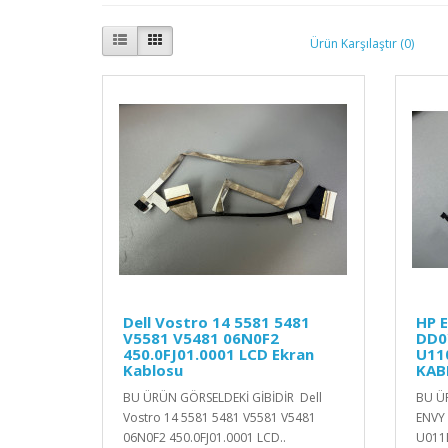
Ürün Karşılaştır (0)
Dell Vostro 14 5581 5481
HP 
V5581 V5481 06N0F2
DD0
450.0FJ01.0001 LCD Ekran
U11
Kablosu
KAB
BU ÜRÜN GÖRSELDEKİ GİBİDİR Dell
BU Ü
Vostro 14 5581 5481 V5581 V5481
ENVY 
06N0F2 450.0FJ01.0001 LCD..
U011