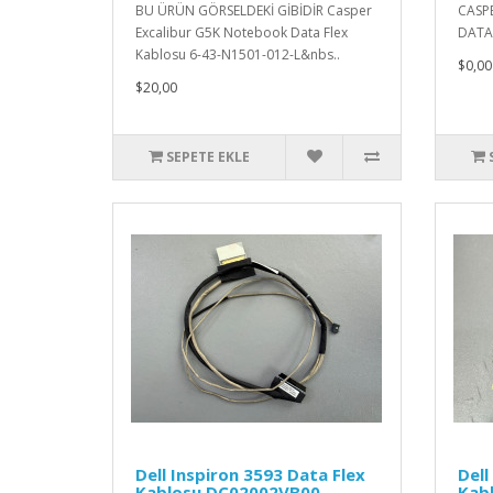
BU ÜRÜN GÖRSELDEKİ GİBİDİR Casper
CASP
Excalibur G5K Notebook Data Flex
DATA
Kablosu 6-43-N1501-012-L&nbs..
$0,00
$20,00
SEPETE EKLE
Dell Inspiron 3593 Data Flex
Dell
Kablosu DC02002VB00
Kab