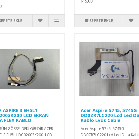
$15,00
0
SEPETE EKLE
SEPETE EKLE
 ASPİRE 3 EH5L1
Acer Aspire 5745, 5745G
2003K200 LCD EKRAN
DD0ZR7LC220 Lcd Led D
A FLEX KABLO
Kablo Lvds Cable
RÜN GÖRSELDEKİ GİBİDİR ACER
Acer Aspire 5745, 5745G
RE 3 EH5L1 DC02003K200 LCD
DD0ZR7LC220 Lcd Led Data Kab