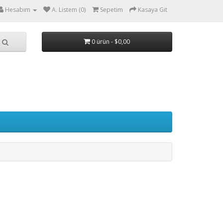
Hesabım
A. Listem (0)
Sepetim
Kasaya Git
0 ürün - $0,00