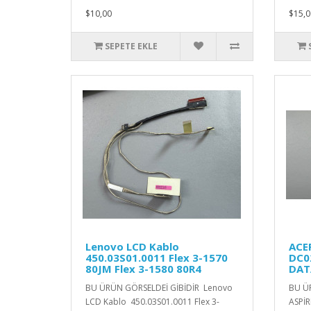
$10,00
$15,0
SEPETE EKLE
Lenovo LCD Kablo
ACER
450.03S01.0011 Flex 3-1570
DC0
80JM Flex 3-1580 80R4
DAT
BU ÜRÜN GÖRSELDEİ GİBİDİR Lenovo
BU Ü
LCD Kablo 450.03S01.0011 Flex 3-
ASPİ