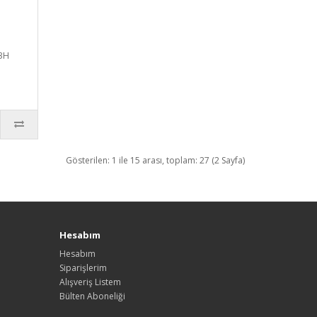
3H
Gösterilen: 1 ile 15 arası, toplam: 27 (2 Sayfa)
Hesabım
Hesabım
Siparişlerim
Alışveriş Listem
Bülten Aboneliği