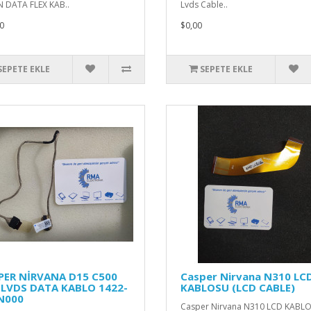
 DATA FLEX KAB..
Lvds Cable..
0
$0,00
SEPETE EKLE
SEPETE EKLE
PER NİRVANA D15 C500
Casper Nirvana N310 LC
 LVDS DATA KABLO 1422-
KABLOSU (LCD CABLE)
N000
Casper Nirvana N310 LCD KABL