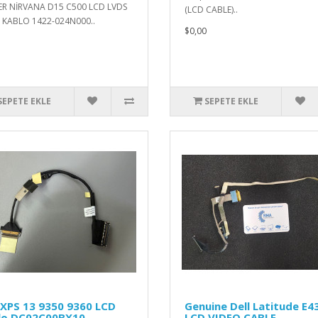
ER NİRVANA D15 C500 LCD LVDS
(LCD CABLE)..
 KABLO 1422-024N000..
$0,00
SEPETE EKLE
SEPETE EKLE
 XPS 13 9350 9360 LCD
Genuine Dell Latitude E4
lo DC02C00BX10
LCD VIDEO CABLE