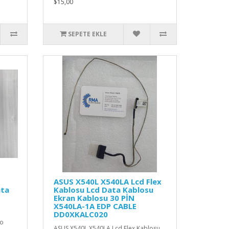
$15,00
SEPETE EKLE
ASUS X540L X540LA Lcd Flex
ata
Kablosu Lcd Data Kablosu
Ekran Kablosu 30 PİN
X540LA-1A EDP CABLE
DD0XKALC020
lo
ASUS X540L X540LA Lcd Flex Kablosu