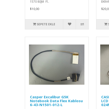
1570 80JM Fl..
EKRAN
$10,00
$20,0
SEPETE EKLE
Casper Excalibur G5K
CAS
Notebook Data Flex Kablosu
LCD
6-43-N1501-012-L
024