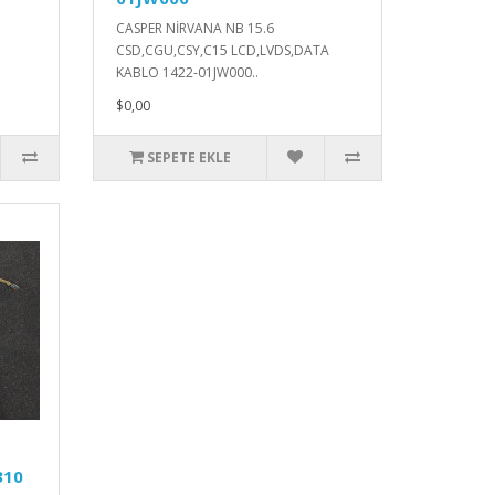
CASPER NİRVANA NB 15.6
CSD,CGU,CSY,C15 LCD,LVDS,DATA
KABLO 1422-01JW000..
$0,00
SEPETE EKLE
310