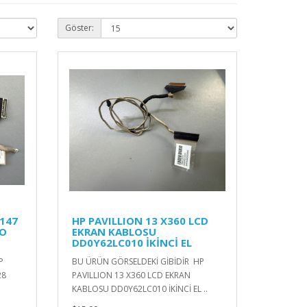
Göster:
2147
HP PAVILLION 13 X360 LCD
LO
EKRAN KABLOSU
DD0Y62LC010 İKİNCİ EL
P
BU ÜRÜN GÖRSELDEKİ GİBİDİR HP
28
PAVILLION 13 X360 LCD EKRAN
KABLOSU DD0Y62LC010 İKİNCİ EL ..