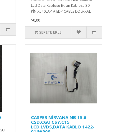
Lcd Data Kablosu Ekran Kablosu 30
PİN X540LA-1A EDP CABLE DD0XKAL..
$0,00
SEPETE EKLE
D
CASPER NİRVANA NB 15.6
CSD,CGU,CSY,C15
LCD,LVDS,DATA KABLO 1422-
OSU
01JW000