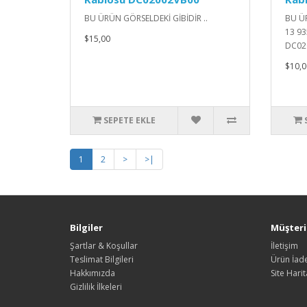
BU ÜRÜN GÖRSELDEKİ GİBİDİR ..
BU ÜR
13 93
$15,00
DC02C
$10,0
SEPETE EKLE
1
2
>
>|
Bilgiler
Müşteri 
Şartlar & Koşullar
İletişim
Teslimat Bilgileri
Ürün İade
Hakkımızda
Site Harit
Gizlilik İlkeleri