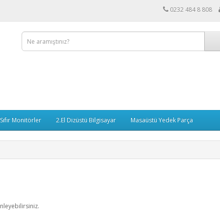
0232 484 8 808
Sıfır Monitörler
2.El Dizüstü Bilgisayar
Masaüstü Yedek Parça
eyebilirsiniz.