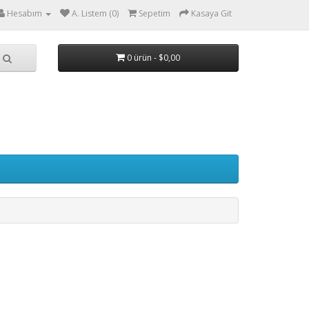
Hesabım
A. Listem (0)
Sepetim
Kasaya Git
0 ürün - $0,00